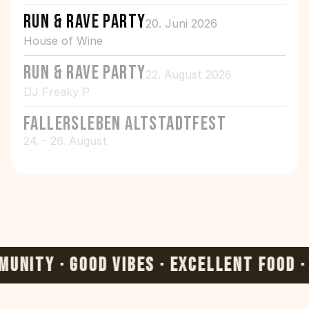
RUN & RAVE PARTY
20. Juni 2026
House of Wine
RUN & RAVE PARTY
22. August 2026
DJ Freaky P
Fallersleben Altstadtfest
24. - 26. August
ITY · GOOD VIBES · EXCELLENT FOOD · 